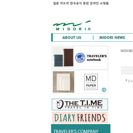
MIDORI
2
it