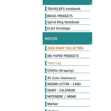
Original & Passport Size
Original Refills
Passport Refills
Customize
2026 Diary
Limited Edition
Day length Diary
Plus Stand Diary
hibino
Book type Diary
MIDORI Calendar
TRAVELER'S notebook Diary
MD노트 다이어리
포켓다이어리
더블 스케줄 다이어리
플랫 다이어리
PRD 프로페셔널 다이어리
MD Notebook
MD Notebook Light
MD Paper Pad
MD Notebook cotton
MD Memo
MD Diary
MD Cover & Bag
MD Letter
MD Limited
MD 필기구
Notebook
Seal
Stamp
Cover
Origami
Petit Gift
PCM Seal
Deco item
THE MEISTER'S Note
Diamond Memo
Color Note & Others
Sticky Notes
Film Marker
Index Marker