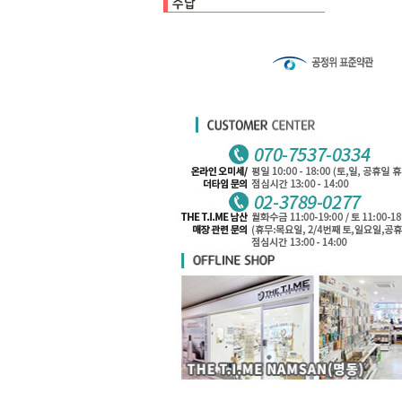
수납백
클리어파일
펜케이스
카드케이스