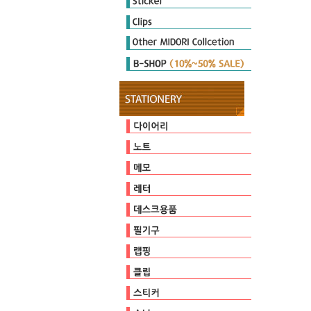
Diary Seal
Sticker Marche
Other Seal
E-clips
P-clips
other clips
DIARY MATE
Cutter
Ruler & Template
Magnet
Stamp
Embosser
Zipperbag
Pouch & Pen case
PULP STORAGE
Clear Foder
Mini Cleaner
오지상25thAnniversary
다이어리
캘린더
일기
유선
방안
무지
커버/가방
기타
점착메모지
스프링메모
기타
편지지/편지봉투
카드
가위/커터/스태이플러/펀치
자
마그넷
클리너
스탬프
테이프
펜/펜슬/리필
펜홀더/포켓
페이퍼
비닐포장
엠보서
포장장식
E-clips
P-clips
other clips
다이어리씰
스티커마르쉐
기타