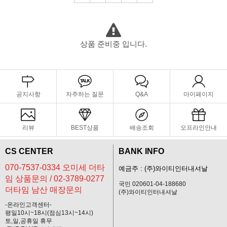
상품 준비중 입니다.
공지사항
자주하는 질문
Q&A
마이페이지
리뷰
BEST상품
배송조회
오프라인안내
CS CENTER
BANK INFO
070-7537-0334 오미세 더타
예금주 : (주)와이티인터내셔날
임 상품문의 / 02-3789-0277
국민 020601-04-188680
더타임 남산 매장문의
(주)와이티인터내셔날
-온라인고객센터-
평일10시~18시(점심13시~14시)
토,일,공휴일 휴무