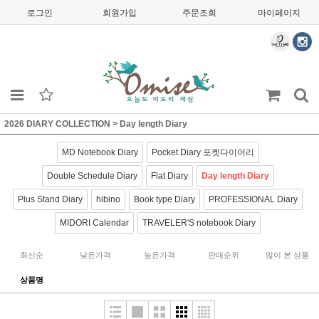
로그인
회원가입
주문조회
마이페이지
2026 DIARY COLLECTION
>
Day length Diary
MD Notebook Diary
Pocket Diary 포켓다이어리
Double Schedule Diary
Flat Diary
Day length Diary
Plus Stand Diary
hibino
Book type Diary
PROFESSIONAL Diary
MIDORI Calendar
TRAVELER'S notebook Diary
최신순
낮은가격
높은가격
판매순위
많이 본 상품
상품명