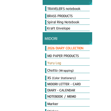
Original & Passport Size
Original Refills
Passport Refills
Customize
2026 Diary
Limited Edition
Day length Diary
Plus Stand Diary
hibino
Book type Diary
MIDORI Calendar
TRAVELER'S notebook Diary
MD노트 다이어리
포켓다이어리
더블 스케줄 다이어리
플랫 다이어리
PRD 프로페셔널 다이어리
MD Notebook
MD Notebook Light
MD Paper Pad
MD Notebook cotton
MD Memo
MD Diary
MD Cover & Bag
MD Letter
MD Limited
MD 필기구
Notebook
Seal
Stamp
Cover
Origami
Petit Gift
PCM Seal
Deco item
THE MEISTER'S Note
Diamond Memo
Color Note & Others
Sticky Notes
Film Marker
Index Marker