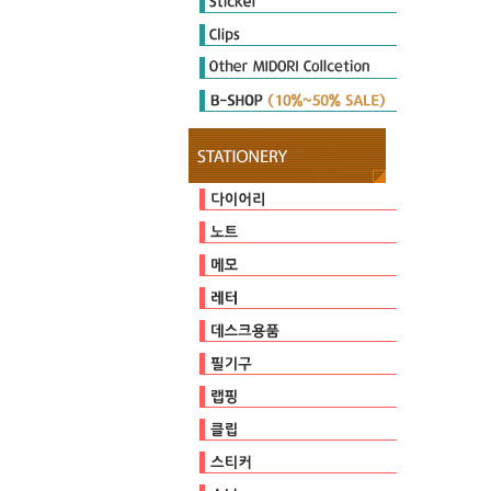
Diary Seal
Sticker Marche
Other Seal
E-clips
P-clips
other clips
DIARY MATE
Cutter
Ruler & Template
Magnet
Stamp
Embosser
Zipperbag
Pouch & Pen case
PULP STORAGE
Clear Foder
Mini Cleaner
오지상25thAnniversary
다이어리
캘린더
일기
유선
방안
무지
커버/가방
기타
점착메모지
스프링메모
기타
편지지/편지봉투
카드
가위/커터/스태이플러/펀치
자
마그넷
클리너
스탬프
테이프
펜/펜슬/리필
펜홀더/포켓
페이퍼
비닐포장
엠보서
포장장식
E-clips
P-clips
other clips
다이어리씰
스티커마르쉐
기타