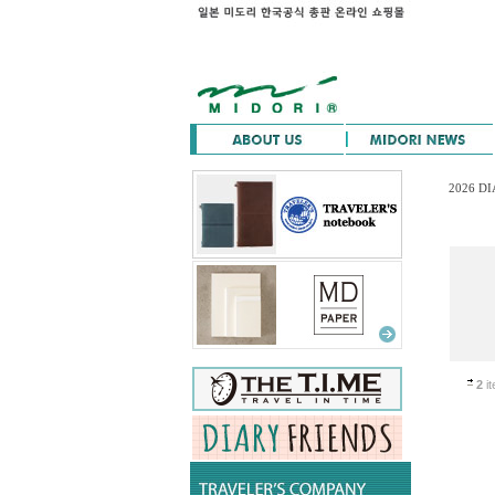
2026 D
2
it