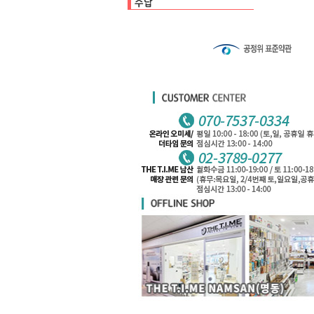
수납백
클리어파일
펜케이스
카드케이스