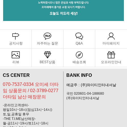
공지사항
자주하는 질문
Q&A
마이페이지
리뷰
BEST상품
배송조회
오프라인안내
CS CENTER
BANK INFO
070-7537-0334 오미세 더타
예금주 : (주)와이티인터내셔날
임 상품문의 / 02-3789-0277
국민 020601-04-188680
더타임 남산 매장문의
(주)와이티인터내셔날
-온라인고객센터-
평일10시~18시(점심13시~14시)
토,일,공휴일 휴무
-THE T.I.ME남산매장-
월-금11시~19시/토11시~18시