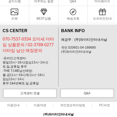
공지사항
자주하는 질문
Q&A
마이페이지
리뷰
BEST상품
배송조회
오프라인안내
CS CENTER
BANK INFO
070-7537-0334 오미세 더타
예금주 : (주)와이티인터내셔날
임 상품문의 / 02-3789-0277
국민 020601-04-188680
더타임 남산 매장문의
(주)와이티인터내셔날
-온라인고객센터-
평일10시~18시(점심13시~14시)
토,일,공휴일 휴무
-THE T.I.ME남산매장-
월-금11시~19시/토11시~18시
점심13시~14시
휴무:2&4번째토,일,공휴일
고객센터 연결
Q&A
이용안내
이용약관
개인정보처리방침
PC버전
(주)와이티인터내셔날