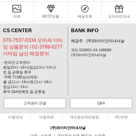
리뷰
BEST상품
배송조회
오프라인안내
CS CENTER
BANK INFO
070-7537-0334 오미세 더타
예금주 : (주)와이티인터내셔날
임 상품문의 / 02-3789-0277
국민 020601-04-188680
더타임 남산 매장문의
(주)와이티인터내셔날
-온라인고객센터-
평일10시~18시(점심13시~14시)
토,일,공휴일 휴무
-THE T.I.ME남산매장-
월-금11시~19시/토11시~18시
점심13시~14시
휴무:2&4번째토,일,공휴일
고객센터 연결
Q&A
이용안내
이용약관
개인정보처리방침
PC버전
(주)와이티인터내셔날
대표 : 신승준 ㅣ 개인정보 보호 책임자 : 신승준