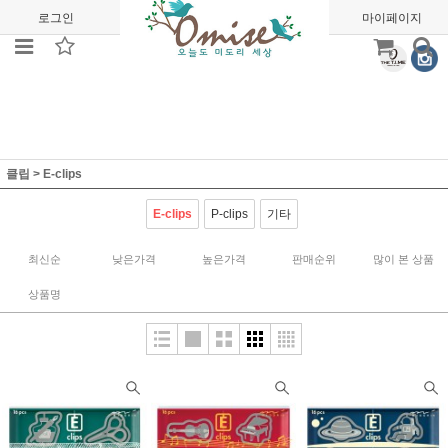
로그인
회원가입
주문조회
마이페이지
클립
>
E-clips
E-clips
P-clips
기타
최신순
낮은가격
높은가격
판매순위
많이 본 상품
상품명