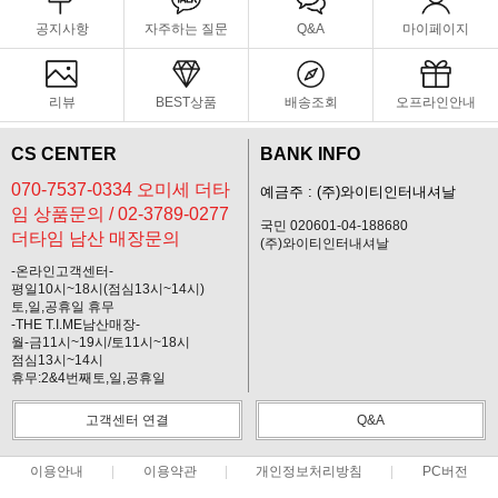
공지사항
자주하는 질문
Q&A
마이페이지
리뷰
BEST상품
배송조회
오프라인안내
CS CENTER
BANK INFO
070-7537-0334 오미세 더타
예금주 : (주)와이티인터내셔날
임 상품문의 / 02-3789-0277
국민 020601-04-188680
더타임 남산 매장문의
(주)와이티인터내셔날
-온라인고객센터-
평일10시~18시(점심13시~14시)
토,일,공휴일 휴무
-THE T.I.ME남산매장-
월-금11시~19시/토11시~18시
점심13시~14시
휴무:2&4번째토,일,공휴일
고객센터 연결
Q&A
이용안내
이용약관
개인정보처리방침
PC버전