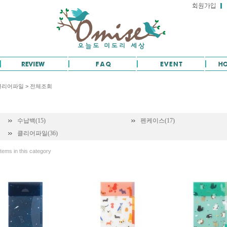
클리어파일
>
전체조회
수납백(15)
펜케이스(17)
클리어파일(36)
tems in this category