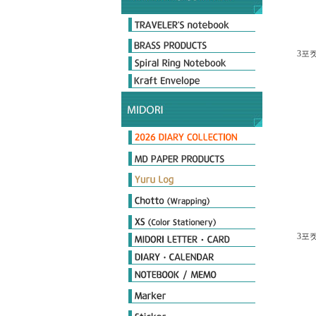
Original & Passport Size
Original Refills
Passport Refills
Customize
2026 Diary
Limited Edition
3포켓
Day length Diary
Plus Stand Diary
hibino
Book type Diary
MIDORI Calendar
TRAVELER'S notebook Diary
MD노트 다이어리
포켓다이어리
더블 스케줄 다이어리
플랫 다이어리
PRD 프로페셔널 다이어리
MD Notebook
MD Notebook Light
MD Paper Pad
MD Notebook cotton
MD Memo
MD Diary
MD Cover & Bag
MD Letter
MD Limited
MD 필기구
Notebook
Seal
Stamp
Cover
Origami
Petit Gift
PCM Seal
Deco item
3포켓
THE MEISTER'S Note
Diamond Memo
Color Note & Others
Sticky Notes
Film Marker
Index Marker