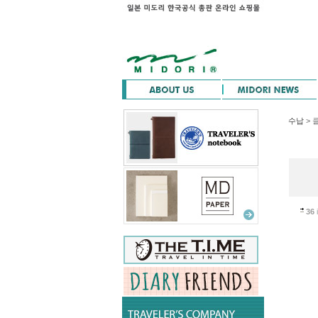
수납
>
36
i