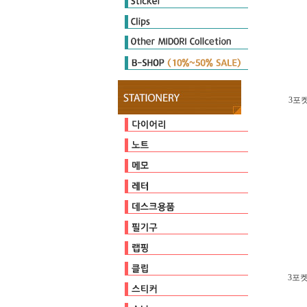
Diary Seal
Sticker Marche
Other Seal
E-clips
P-clips
other clips
DIARY MATE
Cutter
Ruler & Template
Magnet
Stamp
Embosser
Zipperbag
Pouch & Pen case
PULP STORAGE
Clear Foder
Mini Cleaner
오지상25thAnniversary
3포켓
다이어리
캘린더
일기
유선
방안
무지
커버/가방
기타
점착메모지
스프링메모
기타
편지지/편지봉투
카드
가위/커터/스태이플러/펀치
자
마그넷
클리너
스탬프
테이프
펜/펜슬/리필
펜홀더/포켓
페이퍼
비닐포장
엠보서
포장장식
3포켓
E-clips
P-clips
other clips
다이어리씰
스티커마르쉐
기타