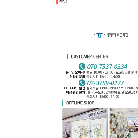
수납백
클리어파일
펜케이스
카드케이스