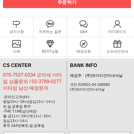
주문하기
공지사항
자주하는 질문
Q&A
마이페이지
리뷰
BEST상품
배송조회
오프라인안내
CS CENTER
BANK INFO
070-7537-0334 오미세 더타
예금주 : (주)와이티인터내셔날
임 상품문의 / 02-3789-0277
국민 020601-04-188680
더타임 남산 매장문의
(주)와이티인터내셔날
-온라인고객센터-
평일10시~18시(점심13시~14시)
토,일,공휴일 휴무
-THE T.I.ME남산매장-
월-금11시~19시/토11시~18시
점심13시~14시
휴무:2&4번째토,일,공휴일