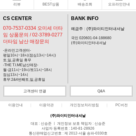
리뷰
BEST상품
배송조회
오프라인안내
CS CENTER
BANK INFO
070-7537-0334 오미세 더타
예금주 : (주)와이티인터내셔날
임 상품문의 / 02-3789-0277
국민 020601-04-188680
더타임 남산 매장문의
(주)와이티인터내셔날
-온라인고객센터-
평일10시~18시(점심13시~14시)
토,일,공휴일 휴무
-THE T.I.ME남산매장-
월-금11시~19시/토11시~18시
점심13시~14시
휴무:2&4번째토,일,공휴일
고객센터 연결
Q&A
이용안내
이용약관
개인정보처리방침
PC버전
(주)와이티인터내셔날
대표 : 신승준 ㅣ 개인정보 보호 책임자 : 신승준
사업자 등록번호 : 140-81-28926
통신판매업신고번호 : 제 2012-서울 송파-0330호